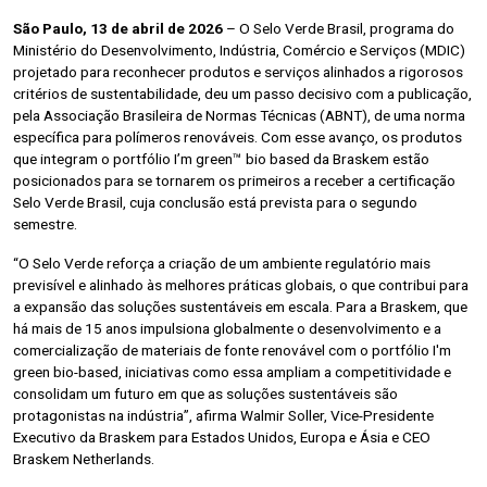
São Paulo, 13 de abril de 2026
– O Selo Verde Brasil, programa do
Ministério do Desenvolvimento, Indústria, Comércio e Serviços (MDIC)
projetado para reconhecer produtos e serviços alinhados a rigorosos
critérios de sustentabilidade, deu um passo decisivo com a publicação,
pela Associação Brasileira de Normas Técnicas (ABNT), de uma norma
específica para polímeros renováveis. Com esse avanço, os produtos
que integram o portfólio I’m green™ bio based da Braskem estão
posicionados para se tornarem os primeiros a receber a certificação
Selo Verde Brasil, cuja conclusão está prevista para o segundo
semestre.
“O Selo Verde reforça a criação de um ambiente regulatório mais
previsível e alinhado às melhores práticas globais, o que contribui para
a expansão das soluções sustentáveis em escala. Para a Braskem, que
há mais de 15 anos impulsiona globalmente o desenvolvimento e a
comercialização de materiais de fonte renovável com o portfólio I'm
green bio-based, iniciativas como essa ampliam a competitividade e
consolidam um futuro em que as soluções sustentáveis são
protagonistas na indústria”, afirma Walmir Soller, Vice-Presidente
Executivo da Braskem para Estados Unidos, Europa e Ásia e CEO
Braskem Netherlands.