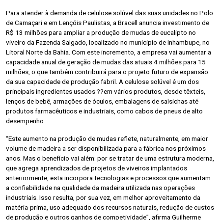
Para atender à demanda de celulose solúvel das suas unidades no Polo
de Camaçari e em Lençóis Paulistas, a Bracell anuncia investimento de
R$ 13 milhões para ampliar a produção de mudas de eucalipto no
viveiro da Fazenda Salgado, localizado no município de Inhambupe, no
Litoral Norte da Bahia. Com este incremento, a empresa vai aumentar a
capacidade anual de geração de mudas das atuais 4 milhões para 15
milhões, o que também contribuirá para o projeto futuro de expansão
da sua capacidade de produção fabril. A celulose solúvel é um dos
principais ingredientes usados ??em vários produtos, desde têxteis,
lenços de bebê, armações de óculos, embalagens de salsichas até
produtos farmacêuticos e industriais, como cabos de pneus de alto
desempenho.
“Este aumento na produção de mudas reflete, naturalmente, em maior
volume de madeira a ser disponibilizada para a fábrica nos próximos
anos. Mas o benefício vai além: por se tratar de uma estrutura moderna,
que agrega aprendizados de projetos de viveiros implantados
anteriormente, esta incorpora tecnologias e processos que aumentam
a confiabilidade na qualidade da madeira utilizada nas operações
industriais. Isso resulta, por sua vez, em melhor aproveitamento da
matéria-prima, uso adequado dos recursos naturais, redução de custos
de produção e outros ganhos de competividade”, afirma Guilherme