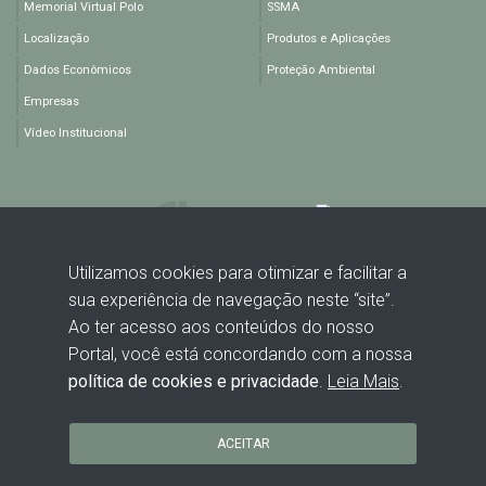
Memorial Virtual Polo
SSMA
Localização
Produtos e Aplicações
Dados Econômicos
Proteção Ambiental
Empresas
Vídeo Institucional
Utilizamos cookies para otimizar e facilitar a
sua experiência de navegação neste “site”.
Rodovia BA 512, KM 1,5 - Polo Industrial de Camaçari - Camaçari -
Ao ter acesso aos conteúdos do nosso
BA - CEP: 42816-440
Portal, você está concordando com a nossa
política de cookies e privacidade
.
Leia Mais
.
ACEITAR