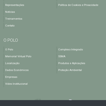
Representações
Política de Cookies e Privacidade
Notícias
Treinamentos
Contato
O POLO
O Polo
Complexo Integrado
Memorial Virtual Polo
SSMA
Localização
Produtos e Aplicações
Dados Econômicos
Proteção Ambiental
Empresas
Vídeo Institucional