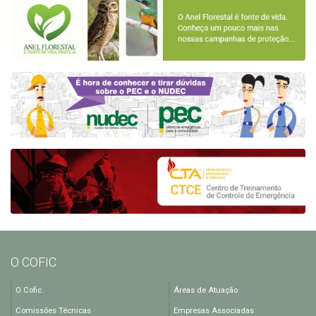
O COFIC
O Cofic
Áreas de Atuação
Comissões Técnicas
Empresas Associadas