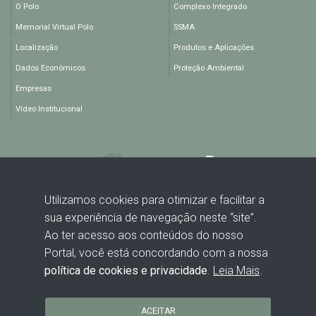
O Polo
Complexo Integrado
Memorial Virtual Polo
SSMA
Localização
Produtos e Aplicações
Dados Econômicos
Proteção Ambiental
Empresas
Vídeo Institucional
Utilizamos cookies para otimizar e facilitar a
sua experiência de navegação neste “site”.
Rodovia BA 512, KM 1,5 - Polo Industrial de Camaçari - Camaçari -
Ao ter acesso aos conteúdos do nosso
BA - CEP: 42816-440
Portal, você está concordando com a nossa
política de cookies e privacidade
.
Leia Mais
.
ACEITAR