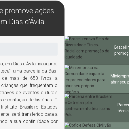
a e promove ações
m Dias d’Ávila
Bracell
promoçã
a, em Dias d’Ávila, inaugurou
oteca”, uma parceria da Basf
Miniempr
e mais de 650 livros, a
abrir seu 
0 crianças que frequentam o
ravés de eventos culturais
s e contação de histórias. O
Parce
stituto Brasileiro Estudos
técnic
ente, será transferido para a
tindo a sua continuidade por