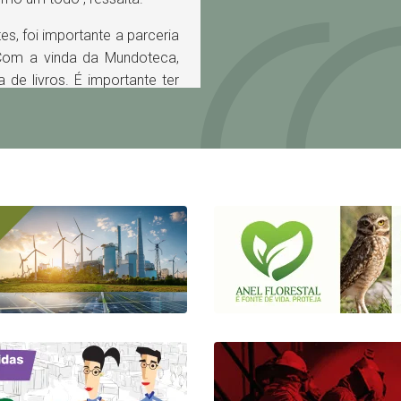
s, foi importante a parceria
Com a vinda da Mundoteca,
de livros. É importante ter
rmação de uma forma lúdica
ada no nosso município”.
no Polo de Camaçari desde a
015, inaugurou o Complexo
a América do Sul. Com isso,
ança regional na cadeia de
mpresa tem capacidade para
s/ano de produtos como
acrilato de butila, que são
 tintas, tecidos, adesivos e
ações:
BASF
.