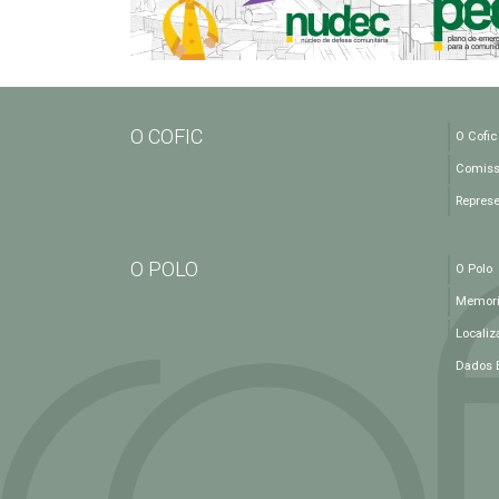
O COFIC
O Cofic
Comiss
Repres
O POLO
O Polo
Memoria
Localiz
Dados 