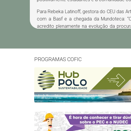
Para Rebeka Latinoff, gestora do CEU das Arte
com a Basf e a chegada da Mundoteca: “
acredito plenamente na evolução da procura 
um espaço democrático e de acesso à info
para todas as idades. Foi uma parceria acert
Sobre a BASF Camaçari
PROGRAMAS COFIC
A Basf construiu uma história ascendente 
sua entrada em operação, em 1978. Em 2
Acrílico, o maior investimento do grupo n
fortaleceu também a sua posição de lider
valor de acrílicos. A unidade baiana da e
fabricar mais de 320 mil tonelada
superabsorventes (SAP), ácido acrílico e 
matérias-primas para a produção de fraldas,
materiais para construção civil. Mais inform