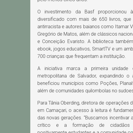
O investimento da Basf proporcionou
diversificado com mais de 650 livros, que 
antirracista e autores baianos como Itamar V
Gregório de Matos, além de clássicos naci
e Conceição Evaristo. A biblioteca també
ebook, jogos educativos, SmartTV e um amb
700 crianças que frequentam a instituição.
A iniciativa marca a primeira unidade
metropolitana de Salvador, expandindo o 
beneficiou municípios como Poções, Planal
além de comunidades quilombolas no sudoes
Para Tânia Oberding, diretora de operações 
em Camaçari, o acesso à leitura é fundame
das novas gerações. “Buscamos incentivar a
crítico e a formação de cidadãos c
positivamente estudantes e a comunidade co