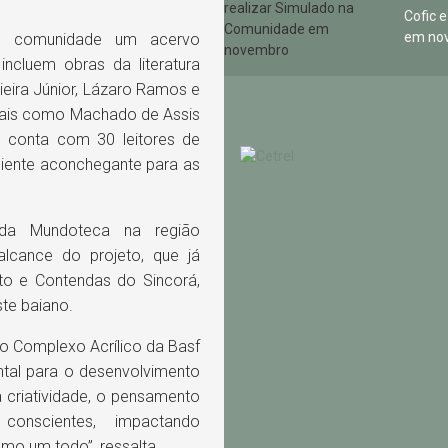
Cofic 
em no
 à comunidade um acervo
incluem obras da literatura
ieira Júnior, Lázaro Ramos e
onais como Machado de Assis
m conta com 30 leitores de
iente aconchegante para as
 da Mundoteca na região
alcance do projeto, que já
to e Contendas do Sincorá,
te baiano.
do Complexo Acrílico da Basf
ntal para o desenvolvimento
 criatividade, o pensamento
onscientes, impactando
mo um todo”, ressalta.