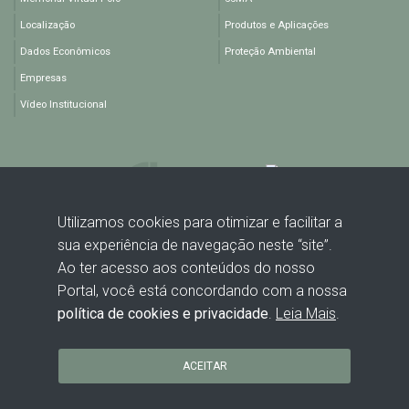
Localização
Produtos e Aplicações
Dados Econômicos
Proteção Ambiental
Empresas
Vídeo Institucional
Utilizamos cookies para otimizar e facilitar a
sua experiência de navegação neste “site”.
Rodovia BA 512, KM 1,5 - Polo Industrial de Camaçari - Camaçari -
Ao ter acesso aos conteúdos do nosso
BA - CEP: 42816-440
Portal, você está concordando com a nossa
política de cookies e privacidade
.
Leia Mais
.
ACEITAR