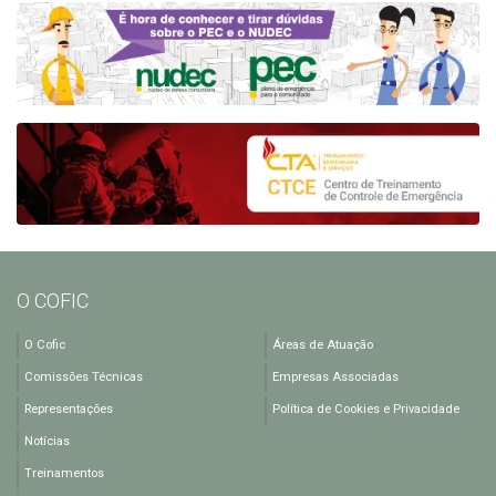
O COFIC
O Cofic
Áreas de Atuação
Comissões Técnicas
Empresas Associadas
Representações
Política de Cookies e Privacidade
Notícias
Treinamentos