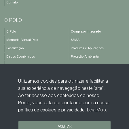
Contato
O POLO
O Polo
Complexo Integrado
Memorial Virtual Polo
SSMA
Localização
Produtos e Aplicações
Dados Econômicos
Proteção Ambiental
Empresas
Vídeo Institucional
Utilizamos cookies para otimizar e facilitar a
sua experiência de navegação neste “site”.
Ao ter acesso aos conteúdos do nosso
Portal, você está concordando com a nossa
política de cookies e privacidade
.
Leia Mais
.
Rodovia BA 512, KM 1,5 - Polo Industrial de Camaçari - Camaçari -
BA - CEP: 42816-440
ACEITAR