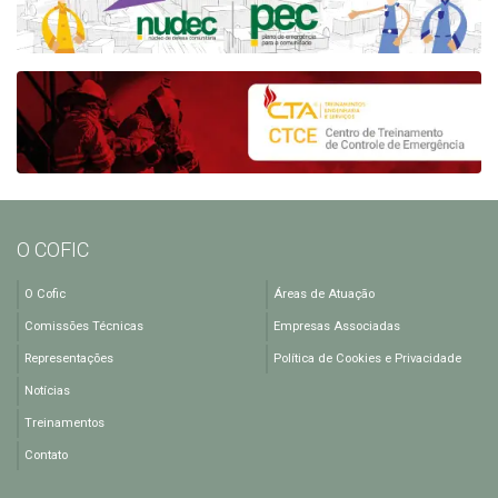
O COFIC
O Cofic
Áreas de Atuação
Comissões Técnicas
Empresas Associadas
Representações
Política de Cookies e Privacidade
Notícias
Treinamentos
Contato