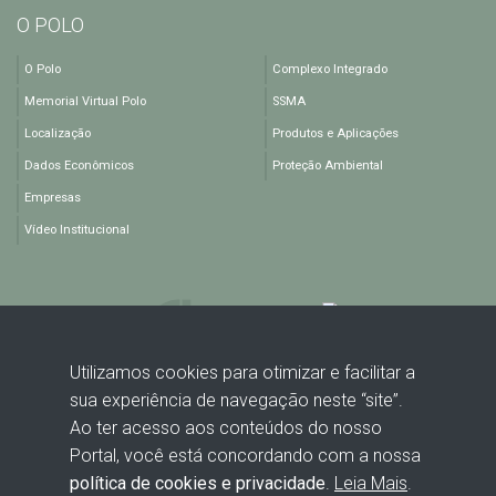
O POLO
O Polo
Complexo Integrado
Memorial Virtual Polo
SSMA
Localização
Produtos e Aplicações
Dados Econômicos
Proteção Ambiental
Empresas
Vídeo Institucional
Utilizamos cookies para otimizar e facilitar a
sua experiência de navegação neste “site”.
Rodovia BA 512, KM 1,5 - Polo Industrial de Camaçari - Camaçari -
Ao ter acesso aos conteúdos do nosso
BA - CEP: 42816-440
Portal, você está concordando com a nossa
política de cookies e privacidade
.
Leia Mais
.