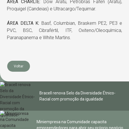
ÁREA CHARLIE
: Dow Aratu, Petrobras Fafen (Aratu),
Proquigel (Candeias) e Ultracargo/Tequimar.
ÁREA DELTA K:
Basf, Columbian, Braskem PE2, PE3 e
PVC, BSC, Cibrafértil, ITF, Oxiteno/Oleoquímica,
Paranapanema e White Martins.
Voltar
Bracell renova Selo da Diversidade Étnico-
Racial com promoção da igualdade
Miniempresa na Comunidade capacita
empreendedores para abrir seu próprio negócio