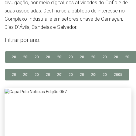
divulgação, por meio digital, das atividades do Cofic e de
suas associadas. Destina-se a públicos de interesse no
Complexo Industrial e em setores-chave de Camaçari,
Dias D´Ávila, Candeias e Salvador.
Filtrar por ano:
2026
2025
2024
2023
2022
2021
2020
2019
2018
2017
2016
2014
2013
2012
2011
2010
2009
2008
2007
2006
2005