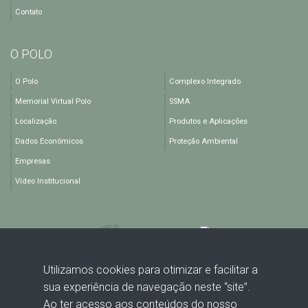
Contato
O POLO
O Polo
Complexo Integrado
Memorial Virtual Polo
SSMA
Localização
Produtos e Aplicações
Dados Econômicos
Proteção Ambiental
Empresas
Vídeo Institucional
Utilizamos cookies para otimizar e facilitar a
sua experiência de navegação neste “site”.
Rodovia BA 512, KM 1,5 - Polo Industrial de Camaçari - Camaçari -
Ao ter acesso aos conteúdos do nosso
BA - CEP: 42816-440