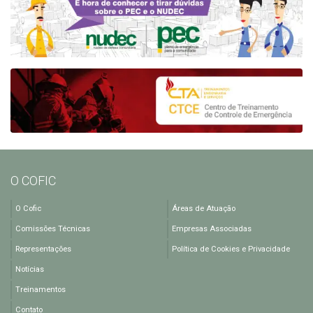
O COFIC
O Cofic
Áreas de Atuação
Comissões Técnicas
Empresas Associadas
Representações
Política de Cookies e Privacidade
Notícias
Treinamentos
Contato