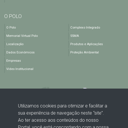
O POLO
O Polo
Complexo Integrado
Memorial Virtual Polo
SSMA
Localização
Produtos e Aplicações
Dados Econômicos
Proteção Ambiental
Empresas
Vídeo Institucional
Utilizamos cookies para otimizar e facilitar a
sua experiência de navegação neste “site”.
Rodovia BA 512, KM 1,5 - Polo Industrial de Camaçari - Camaçari -
Ao ter acesso aos conteúdos do nosso
BA - CEP: 42816-440
Portal, você está concordando com a nossa